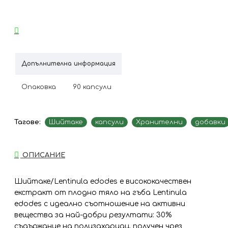
Допълнителна информация
Опаковка
90 капсули
Тагове:
Шийтаке
капсули
Хранителни
добавки
ОПИСАНИЕ
Шийтаке/Lentinula edodes е висококачествен
екстракт от плодно тяло на гъба Lentinula
edodes с идеално съотношение на активни
вещества за най-добри резултати: 30%
съдържание на полизахариди, получен чрез