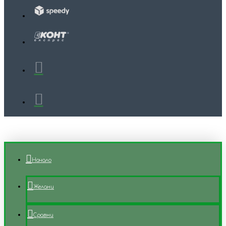
Начало
Желани
Сравни