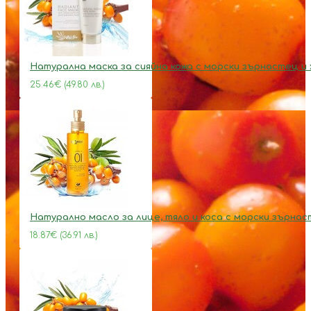
Натурална маска за сияйна кожа с морски зърнастец и
25.46€ (49.80 лв.)
Натурално масло за лице, тяло и коса с морски зърна
18.87€ (36.91 лв.)