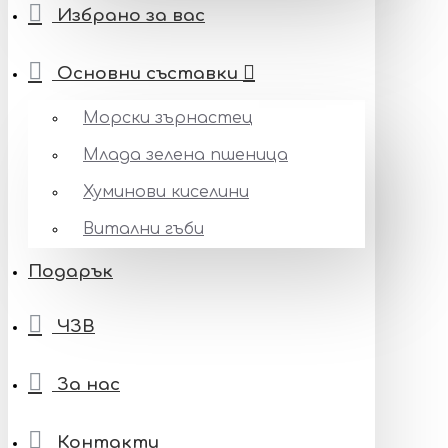
Избрано за вас
Основни съставки
Морски зърнастец
Млада зелена пшеница
Хуминови киселини
Витални гъби
Подарък
ЧЗВ
За нас
Контакти