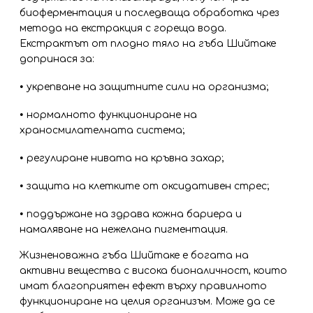
биоферментация и последваща обработка чрез
метода на екстракция с гореща вода.
Екстрактът от плодно тяло на гъба Шийтаке
допринася за:
•
укрепване на защитните сили на организма;
•
нормалното функциониране на
храносмилателната система;
•
регулиране нивата на кръвна захар;
•
защита на клетките от оксидативен стрес;
•
поддържане на здрава кожна бариера и
намаляване на нежелана пигментация.
Жизненоважна гъба Шийтаке е богата на
активни вещества с висока бионаличност, които
имат благоприятен ефект върху правилното
функциониране на целия организъм. Може да се