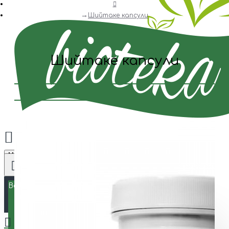
Шийтаке капсули
Шийтаке капсули
Menu
Всички
Всички