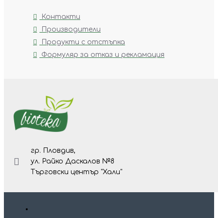
Контакти
Производители
Продукти с отстъпка
Формуляр за отказ и рекламация
гр. Пловдив,
ул. Райко Даскалов №8
Търговски център "Хали"
Изр