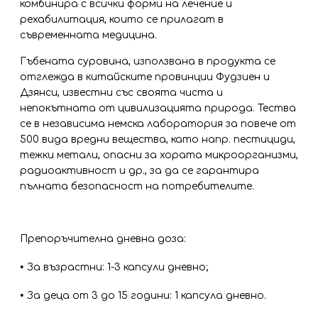
комбинира с всички форми на лечение и
рехабилитация, които се прилагат в
съвременната медицина.
Гъбената суровина, използвана в продукта се
отглежда в китайските провинции Фудзиен и
Дзянси, известни със своята чиста и
непокътната от цивилизацията природа. Тества
се в независима немска лаборатория за повече от
500 вида вредни вещества, като напр. пестициди,
тежки метали, опасни за хората микроорганизми,
радиоактивност и др., за да се гарантира
пълната безопасност на потребителите.
Препоръчителна дневна доза:
•
За възрастни: 1-3 капсули дневно;
•
За деца от 3 до 15 години: 1 капсула дневно.