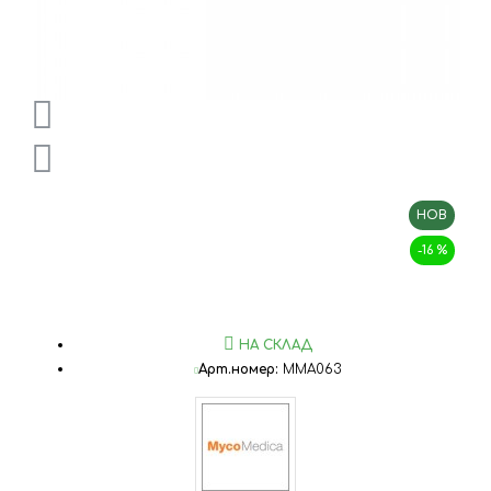
НОВ
-16 %
НА СКЛАД
Арт.номер:
MMA063