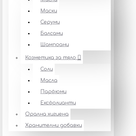
Маски
Серуми
Балсами
Шампоани
Козметика за тяло
Соли
Масла
Парфюми
Ексфолианти
Орална хигиена
Хранителни добавки