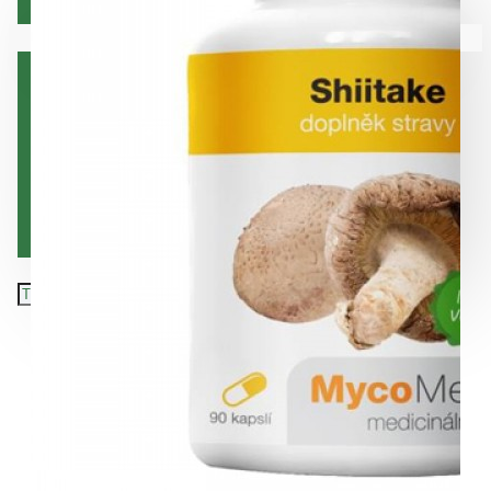
Коса
Вашата количка е празна!
Лице
Орална хигиена
Тяло
Хранителни добавки
Подарък