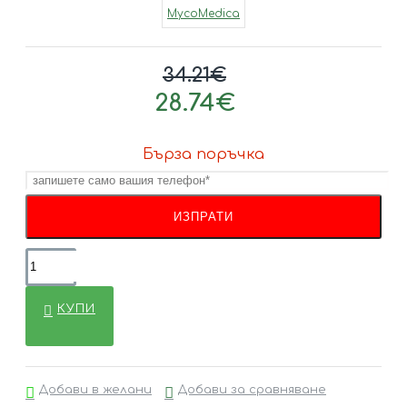
MycoMedica
34.21€
28.74€
Бърза поръчка
КУПИ
Добави в желани
Добави за сравняване