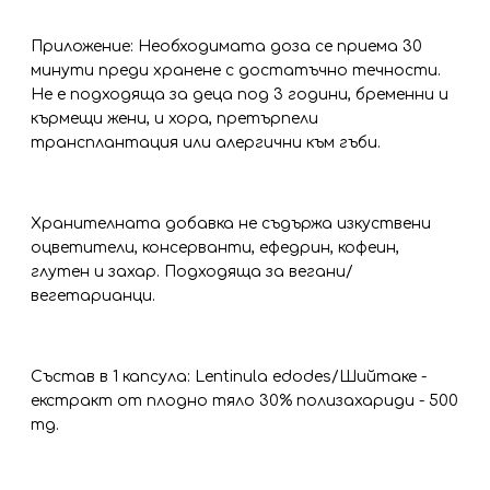
Приложение: Необходимата доза се приема 30
минути преди хранене с достатъчно течности.
Не е подходяща за деца под 3 години, бременни и
кърмещи жени, и хора, претърпели
трансплантация или алергични към гъби.
Хранителната добавка не съдържа изкуствени
оцветители, консерванти, ефедрин, кофеин,
глутен и захар. Подходяща за вегани/
вегетарианци.
Състав в 1 капсула: Lentinula edodes/Шийтаке -
екстракт от плодно тяло 30% полизахариди - 500
mg.