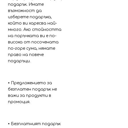
подарък. Имате
възможност да
изберете подаръка,
който ви харесва най-
много. Ако стойността
на поръчката ви е по-
висока от посочената
по-горе сума, нямате
право на повече
подаръци.
•
Предложението за
безплатен подарък не
важи за продукти в
промоция.
•
Безплатният подарък