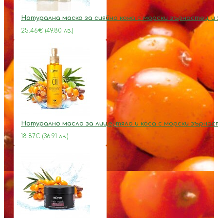
Натурална маска за сияйна кожа с морски зърнастец и
25.46€ (49.80 лв.)
Натурално масло за лице, тяло и коса с морски зърна
18.87€ (36.91 лв.)