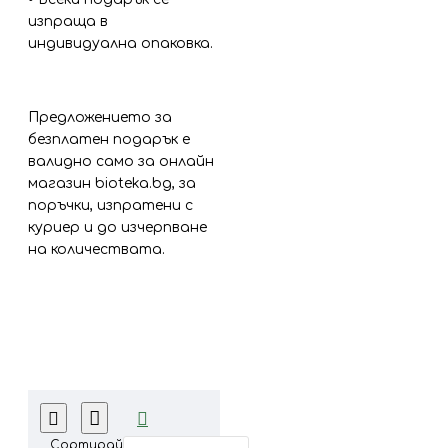
изпраща в
индивидуална опаковка.
Предложението за
безплатен подарък е
валидно само за онлайн
магазин bioteka.bg, за
поръчки, изпратени с
куриер и до изчерпване
на количествата.
Сортирай