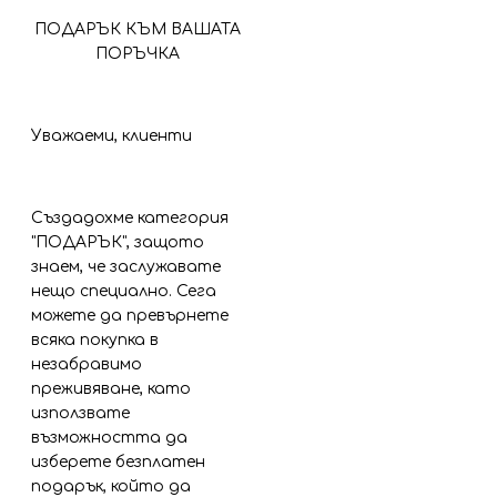
ПОДАРЪК КЪМ ВАШАТА
ПОРЪЧКА
Уважаеми, клиенти
Създадохме категория
"ПОДАРЪК", защото
знаем, че заслужавате
нещо специално. Сега
можете да превърнете
всяка покупка в
незабравимо
преживяване, като
използвате
възможността да
изберете безплатен
подарък, който да