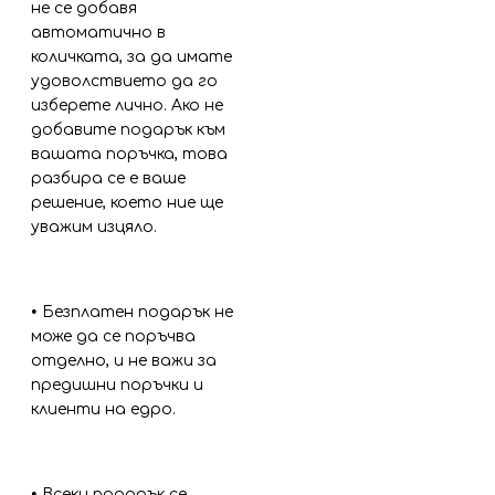
не се добавя
автоматично в
количката, за да имате
удоволствието да го
изберете лично. Ако не
добавите подарък към
вашата поръчка, това
разбира се е ваше
решение, което ние ще
уважим изцяло.
•
Безплатен подарък не
може да се поръчва
отделно, и не важи за
предишни поръчки и
клиенти на едро.
•
Всеки подарък се