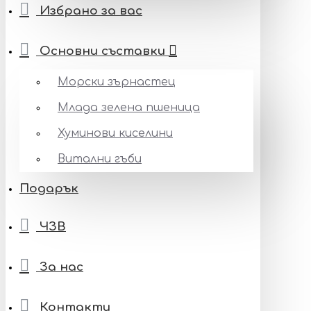
Избрано за вас
Основни съставки
Морски зърнастец
Млада зелена пшеница
Хуминови киселини
Витални гъби
Подарък
ЧЗВ
За нас
Контакти