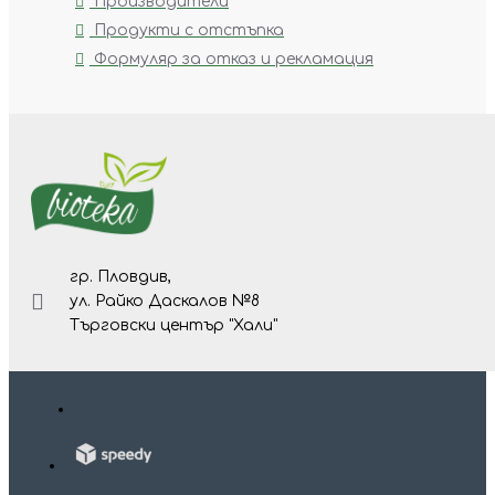
Производители
Продукти с отстъпка
Формуляр за отказ и рекламация
гр. Пловдив,
ул. Райко Даскалов №8
Търговски център "Хали"
Изр