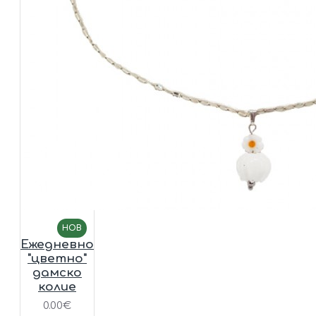
НОВ
Ежедневно
"цветно"
дамско
колие
0.00€