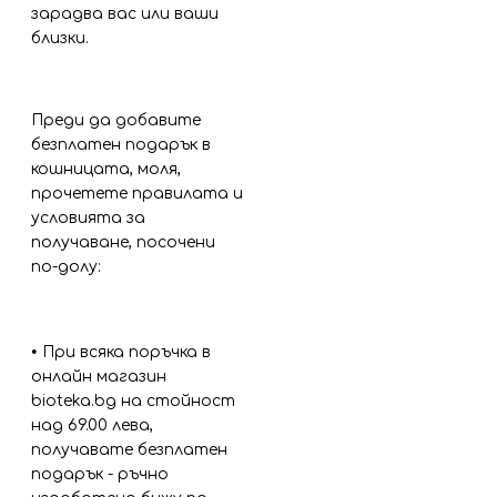
зарадва вас или ваши
близки.
Преди да добавите
безплатен подарък в
кошницата, моля,
прочетете правилата и
условията за
получаване, посочени
по-долу:
•
При всяка поръчка в
онлайн магазин
bioteka.bg на стойност
над 69.00 лева,
получавате безплатен
подарък - ръчно