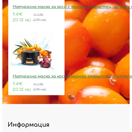
Натурална маска за коса с морски зърнастец, колаген 
11.41€
14.27€
(22.32 лв.)
(27.91 лв.)
Натурална маска за коса с морски зърнастец, Hairdens
11.41€
14.27€
(22.32 лв.)
(27.91 лв.)
Информация