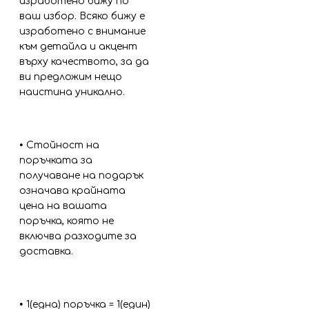
изработено бижу по
ваш избор. Всяко бижу е
изработено с внимание
към детайла и акцент
върху качеството, за да
ви предложим нещо
наистина уникално.
•
Стойност на
поръчката за
получаване на подарък
означава крайната
цена на вашата
поръчка, която не
включва разходите за
доставка.
•
1(една) поръчка = 1(един)