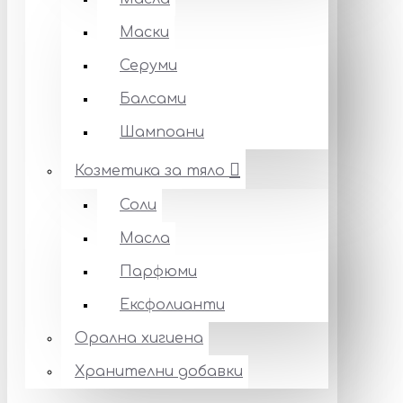
Маски
Серуми
Балсами
Шампоани
Козметика за тяло
Соли
Масла
Парфюми
Ексфолианти
Орална хигиена
Хранителни добавки