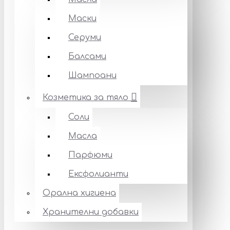
Маски
Серуми
Балсами
Шампоани
Козметика за тяло
Соли
Масла
Парфюми
Ексфолианти
Орална хигиена
Хранителни добавки