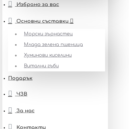
Избрано за вас
Основни съставки
Морски зърнастец
Млада зелена пшеница
Хуминови киселини
Витални гъби
Подарък
ЧЗВ
За нас
Контакти