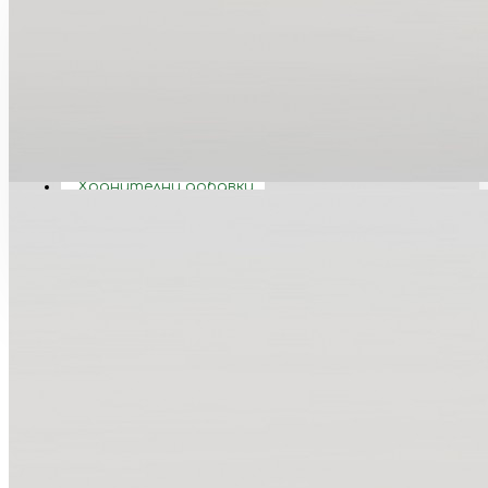
Коса
Вашата количка е празна!
Лице
Орална хигиена
Тяло
Хранителни добавки
Подарък