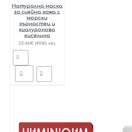
Натурална маска
за сияйна кожа с
морски
зърнастец и
хиалуронова
киселина
25.46€ (49.80 лв.)