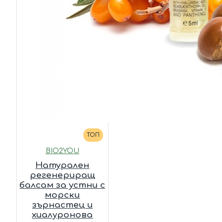
ТОП
BIO2YOU
Натурален
регенериращ
балсам за устни с
морски
зърнастец и
хиалуронова