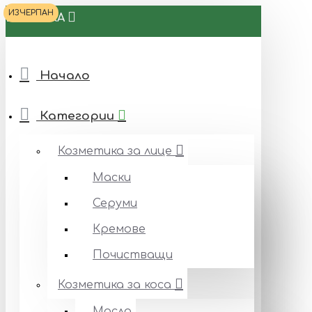
ИЗЧЕРПАН
БИОТЕКА
Начало
Категории
Козметика за лице
Маски
Серуми
Кремове
Почистващи
Козметика за коса
Масла