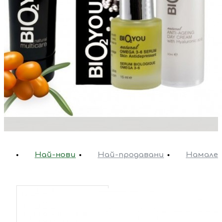
Най-нови
Най-продавани
Намале