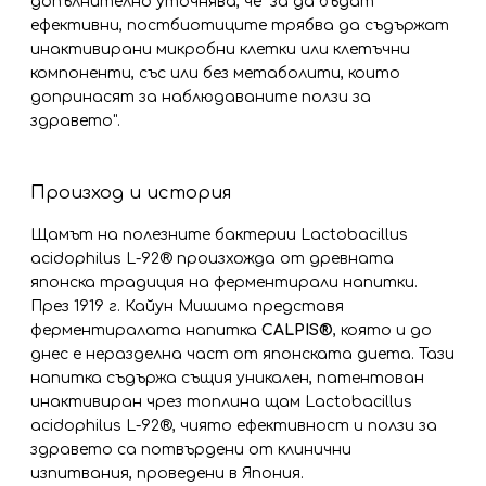
допълнително уточнява, че "за да бъдат
ефективни, постбиотиците трябва да съдържат
инактивирани микробни клетки или клетъчни
компоненти, със или без метаболити, които
допринасят за наблюдаваните ползи за
здравето".
Произход и история
Щамът на полезните бактерии Lactobacillus
acidophilus
L-92® произхожда от древната
японска традиция на ферментирали напитки.
През 1919 г. Кайун Мишима представя
ферментиралата напитка
CALPIS®
, която и до
днес е неразделна част от японската диета. Тази
напитка съдържа същия уникален, патентован
инактивиран чрез топлина щам Lactobacillus
acidophilus L-92®, чиято ефективност и ползи за
здравето са потвърдени от клинични
изпитвания, проведени в Япония.