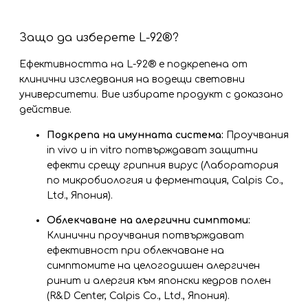
Защо да изберете L-92®?
Ефективността на L-92® е подкрепена от
клинични изследвания на водещи световни
университети. Вие избирате продукт с доказано
действие.
Подкрепа на имунната система:
Проучвания
in vivo и in vitro потвърждават защитни
ефекти срещу грипния вирус (Лаборатория
по микробиология и ферментация, Calpis Co.,
Ltd., Япония).
Облекчаване на алергични симптоми:
Клинични проучвания потвърждават
ефективност при облекчаване на
симптомите на целогодишен алергичен
ринит и алергия към японски кедров полен
(R&D Center, Calpis Co., Ltd., Япония).