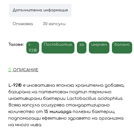
Допълнителна информация
Опаковка
30 капсули
Тагове:
l-
Постбиотик
за
имунен
баланс
92®
ОПИСАНИЕ
L-92®
е иновативна японска хранителна добавка,
базирана на патентован подтип термично
инактивирани бактерии Lactobacillus acidophilus.
Всяка капсула осигурява стандартизирано
количество от
15 милиарда
полезни бактерии,
подпомагащи ефективно здравето на организма
на много нива.