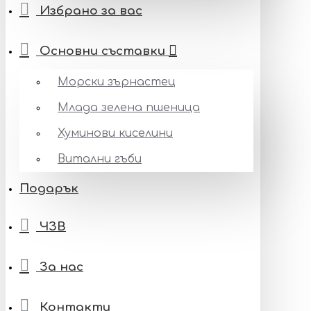
Избрано за вас
Основни съставки
Морски зърнастец
Млада зелена пшеница
Хуминови киселини
Витални гъби
Подарък
ЧЗВ
За нас
Контакти