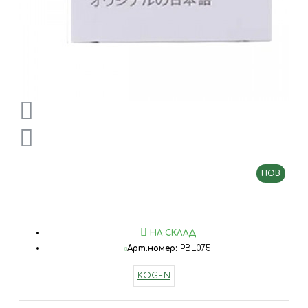
НОВ
НА СКЛАД
Арт.номер:
PBL075
KOGEN