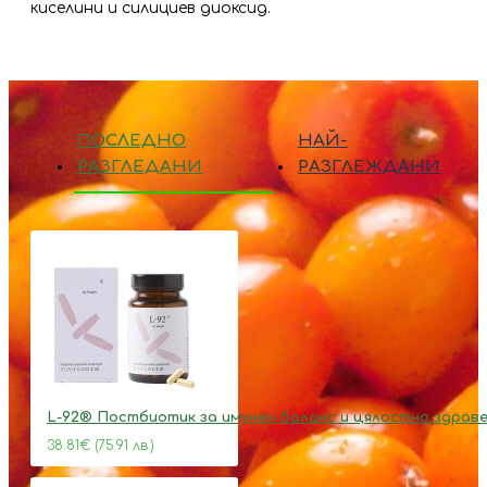
киселини и силициев диоксид.
ПОСЛЕДНО
НАЙ-
РАЗГЛЕДАНИ
РАЗГЛЕЖДАНИ
L-92® Постбиотик за имунен баланс и цялостно здрав
38.81€ (75.91 лв.)