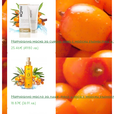
Натурална маска за сияйна кожа с морски зърнастец и
25.46€ (49.80 лв.)
Натурално масло за лице, тяло и коса с морски зърна
18.87€ (36.91 лв.)