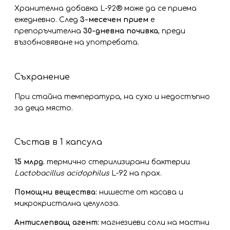
Хранителна добавка L-92® може да се приема
ежедневно. След
3-месечен прием
е
препоръчителна
30-дневна почивка
, преди
възобновяване на употребата.
Съхранение
При стайна температура, на сухо и недостъпно
за деца място.
Състав в 1 капсула
15 млрд.
термично стерилизирани бактерии
Lactobacillus acidophilus
L-92 на прах.
Помощни вещества:
нишесте от касава и
микрокристална целулоза.
Антислепващ агент:
магнезиеви соли на мастни