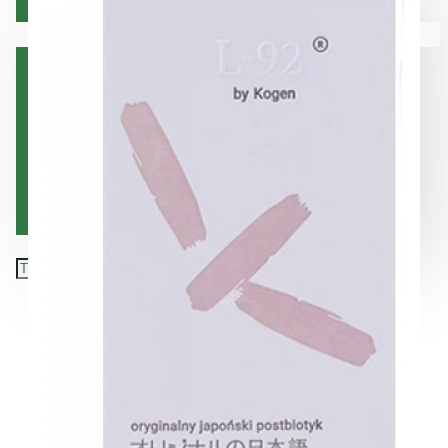
Коса
Вашата количка е празна!
Лице
Орална хигиена
Тяло
Хранителни добавки
Подарък