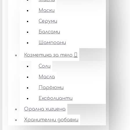
Маски
Серуми
Балсами
Шампоани
Козметика за тяло
Соли
Масла
Парфюми
Ексфолианти
Орална хигиена
Хранителни добавки