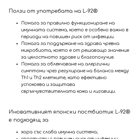
Ползи от употребата на L-92®
Помага за правилно функциониране на
имунната система, което е особено важно в
периоди на повишен риск от инфекции.
Помага за поддържане на здрава чревна
микробиота, която е от решаващо значение
за цялостното здраве и благополучие.
Помага за облекчаване на алергични
симптоми чрез регулиране на баланса между
Th1 и Th2 клетките, като ефективно
успокоява и защитава
свръхчувствителната кожа и лигавици.
Иновативният японски постбиотик L-92®
е подходящ за
хора със слаба имунна система;
спортисти с повишен риск от инфекции;