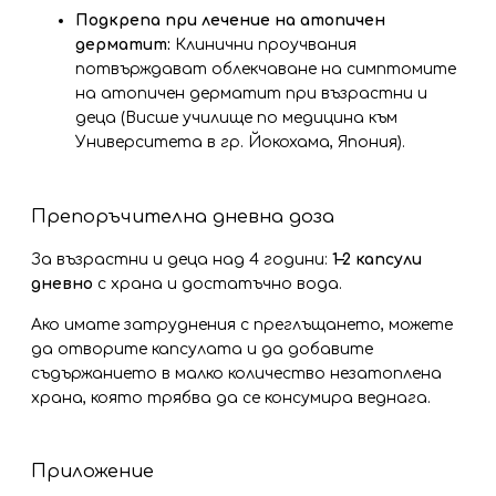
Подкрепа при лечение на атопичен
дерматит:
Клинични проучвания
потвърждават облекчаване на симптомите
на атопичен дерматит при възрастни и
деца (Висше училище по медицина към
Университета в гр. Йокохама, Япония).
Препоръчителна дневна доза
За възрастни и деца над 4 години:
1–2 капсули
дневно
с храна и достатъчно вода.
Ако имате затруднения с преглъщането, можете
да отворите капсулата и да добавите
съдържанието в малко количество незатоплена
храна, която трябва да се консумира веднага.
Приложение