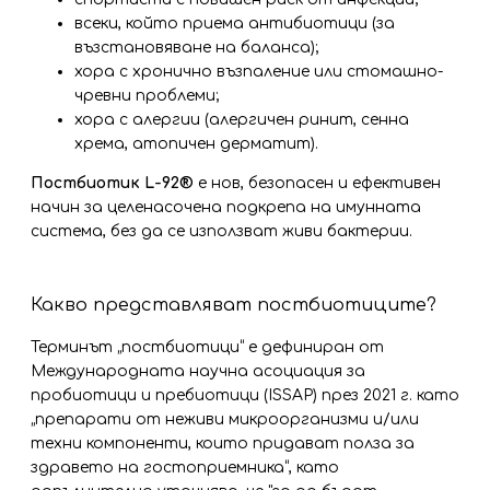
всеки, който приема антибиотици (за
възстановяване на баланса);
хора с хронично възпаление или стомашно-
чревни проблеми;
хора с алергии (алергичен ринит, сенна
хрема, атопичен дерматит).
Постбиотик L-92®
е нов, безопасен и ефективен
начин за целенасочена подкрепа на имунната
система, без да се използват живи бактерии.
Какво представляват постбиотиците?
Терминът „постбиотици“ е дефиниран от
Международната научна асоциация за
пробиотици и пребиотици (ISSAP) през 2021 г. като
„препарати от неживи микроорганизми и/или
техни компоненти, които придават полза за
здравето на гостоприемника“, като