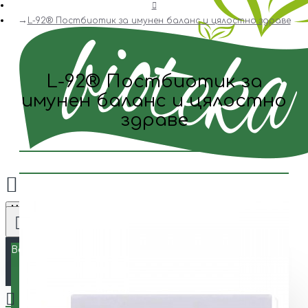
L-92® Постбиотик за имунен баланс и цялостно здраве
L-92® Постбиотик за
имунен баланс и цялостно
здраве
Menu
Всички
Всички