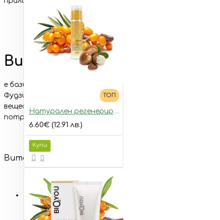
прилагат в медицината днес.
Висококачествената смес 
е базирана на рецептата от традиционната китайска м
Фудзиен и Дзянси, известни със своята чиста и непокъ
ТОП
вещества, като напр. пестициди, тежки метали, опасни
Натурален регенериращ балсам за устни с морски зърнастец и хиалуронова киселина
потребителите.
6.60€ (12.91 лв.)
Купи
Виталните гъби се използват традиционно в 
Рейши/Ganoderma lucidum
- древните китайски билк
тъй като употребата й била запазена за императо
изключително богатото си съдържание на биоактивн