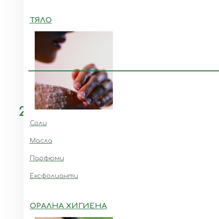
ТЯЛО
Мико комплекс к
29.45€ (57.60 лв.)
Соли
Масла
Парфюми
Ексфолианти
ОРАЛНА ХИГИЕНА