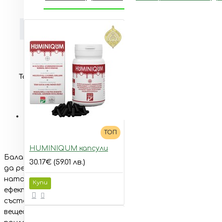
ДОПЪЛНИТЕЛНА ИНФОРМАЦИЯ
Опаковка
90 капсули
Тагове:
Мико
комплекс
капсули
Хранителни
ОПИСАНИЕ
ТОП
HUMINIQUM капсули
Балансирана иновативна формула, съдържаща екстра
30.17€ (59.01 лв.)
да регулира работата на имунната система и активира
натоварване. Подходяща при чести вирусни и бактериа
Купи
ефективността си. Добавената ацерола (барбадосова в
съставки за здравето на човека, които гъбите съдържа
вещества, които са с висока бионаличност, имат благоп