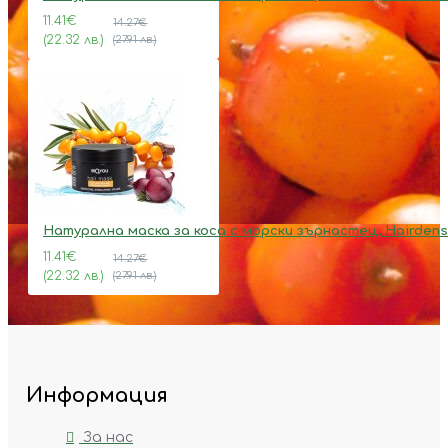
11.41€
14.27€
(22.32 лв.)
(27.91 лв.)
Натурална маска за коса с морски зърнастец, Hairdens
11.41€
14.27€
(22.32 лв.)
(27.91 лв.)
Информация
За нас