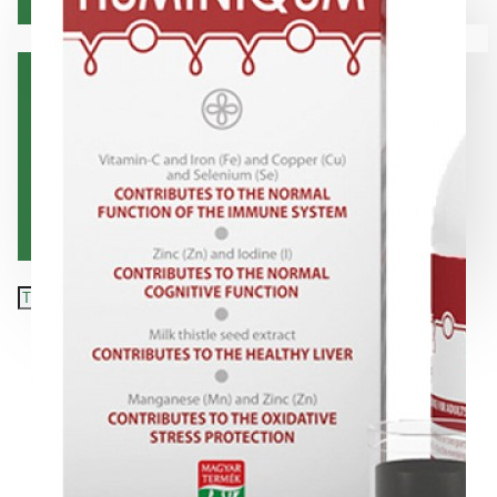
Коса
Вашата количка е празна!
Лице
Орална хигиена
Тяло
Хранителни добавки
Подарък