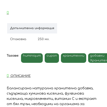
Допълнителна информация
Опаковка
250 мл.
Тагове:
huminiqum
сироп
хранителни
добавки
Храните
ОПИСАНИЕ
Балансирана натурална хранителна добавка,
съдържаща хуминова киселина, фулвинова
киселина, микроелементи, витамин С и екстракт
от бял трън, необходими на организма за: