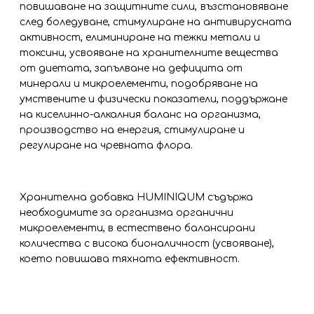
повишаване на защитните сили,
възстановяване
след боледуване, стимулиране на антивирусната
активност, елиминиране на тежки метали и
токсини, усвояване на хранителните вещества
от диетата, запълване на дефицита от
минерали и микроелементи, подобряване на
умствените и физически показатели, поддържане
на киселинно-алкалния баланс на организма,
производство на енергия, стимулиране и
регулиране на чревната флора.
Хранителна добавка HUMINIQUM съдържа
необходимите за организма органични
микроелементи, в естествено балансирани
количества с висока бионаличност
(
усвояване
)
,
което повишава тяхната ефективност.