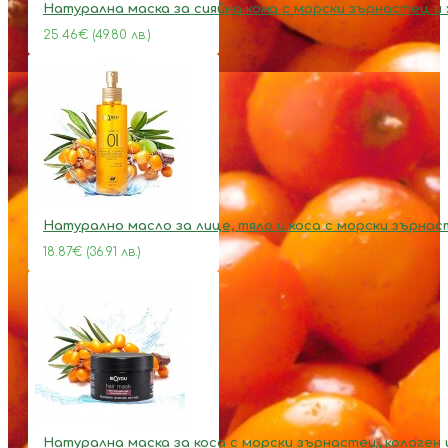
Натурална маска за сияйна кожа с морски зърнастец и
25.46€ (49.80 лв.)
Натурално масло за лице, тяло и коса с морски зърна
18.87€ (36.91 лв.)
Натурална маска за коса с морски зърнастец, колаген 