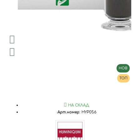
НОВ
ТОП
НА СКЛАД
Арт.номер:
HYP056