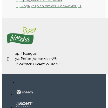
Формуляр за отказ и рекламация
гр. Пловдив,
ул. Райко Даскалов №8
Търговски център "Хали"
Изр