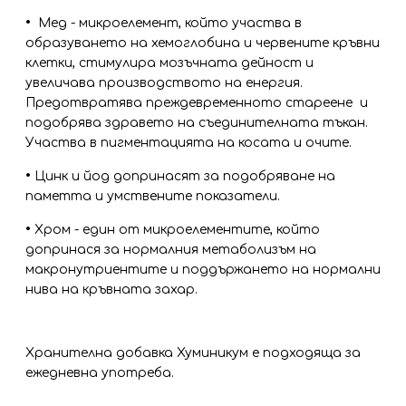
•
Мед - микроелемент, който участва в
образуването на хемоглобина и червените кръвни
клетки, стимулира мозъчната дейност и
увеличава производството на енергия.
Предотвратява преждевременното стареене и
подобрява здравето на съединителната тъкан.
Участва в пигментацията на косата и очите.
•
Цинк и йод допринасят за подобряване на
паметта и умствените показатели.
•
Хром - един от микроелементите, който
допринася за нормалния метаболизъм на
макронутриентите и поддържането на нормални
нива на кръвната захар.
Хранителна добавка Хуминикум е подходяща за
ежедневна употреба.