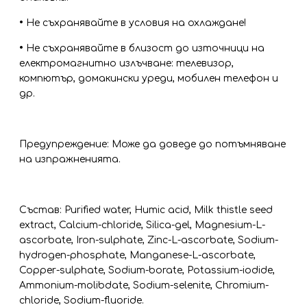
•
Не съхранявайте в условия на охлаждане!
•
Не съхранявайте в близост до източници на
електромагнитно излъчване: телевизор,
компютър, домакински уреди, мобилен телефон и
др.
Предупреждение: Може да доведе до потъмняване
на изпражненията.
Състав: Purified water, Humic acid, Milk thistle seed
extract, Calcium-chloride, Silica-gel, Magnesium-L-
ascorbate, Iron-sulphate, Zinc-L-ascorbate, Sodium-
hydrogen-phosphate, Manganese-L-ascorbate,
Copper-sulphate, Sodium-borate, Potassium-iodide,
Ammonium-molibdate, Sodium-selenite, Chromium-
chloride, Sodium-fluoride.