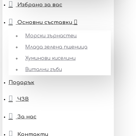
Избрано за вас
Основни съставки
Морски зърнастец
Млада зелена пшеница
Хуминови киселини
Витални гъби
Подарък
ЧЗВ
За нас
Контакти