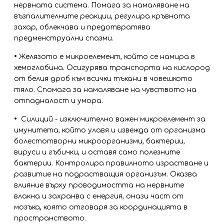
нервната система. Помага за намаляване на
възпалителните реакции, регулира кръвната
захар, облекчава и предотвратява
предменструални спазми.
•
Желязото е микроелемент, който се намира в
хемоглобина. Осигурява транспорта на кислород
от белия дроб към всички тъкани в човешкото
тяло. Спомага за намаляване на чувството на
отпадналост и умора.
•
Силиций - изключително важен микроелемент за
имунитета, който улавя и извежда от организма
болестотворни микроорганизми, бактерии,
вируси и гъбички, и оставя само полезните
бактерии. Контролира правилното израстване и
развитие на подрастващия организъм. Оказва
влияние върху проводимостта на нервните
влакна и захранва с енергия, онази част от
мозъка, която отговаря за координацията в
пространството.