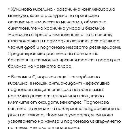
•
Хуминова киселина - органична комплексираща
молекула, която осигурява на организма
оптимално количество минерали, облекчава
симптомите на хронична умора и безсъние.
Намалява стреса и възпалението на ставите,
възстановява и подмладява кожата, детоксикира
черния дроб и подпомага неговото регенериране.
Предотвратява растежа на патогенни
бактерии в стомашно-чревния тракт и поддържа
баланса на чревната флора.
•
Витамин С, наричан още L-аскорбинова
киселина, е мощен антиоксидант - ефективно
подпомага защитните сили на организма,
намалява риска от възпаления и защитава
клетките от оксидативен стрес. Подпомага
синтеза на колаген и по-бързото заздравяване на
рани по кожата. Намалява умората, увеличава
усвояването на желязо и подпомага изхвърлянето
на тежки метали от организма.