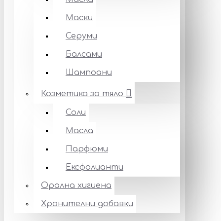
Маски
Серуми
Балсами
Шампоани
Козметика за тяло
Соли
Масла
Парфюми
Ексфолианти
Орална хигиена
Хранителни добавки