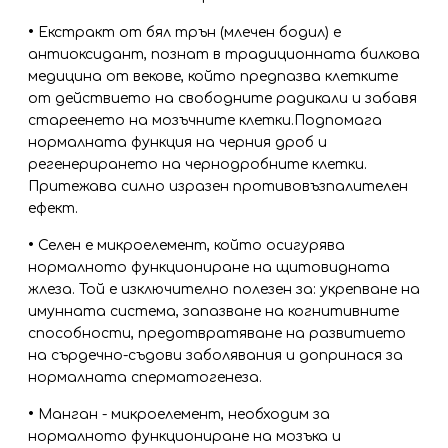
•
Екстракт от бял трън (млечен бодил) е
антиоксидант, познат в традиционната билкова
медицина от векове, който предпазва клетките
от действието на свободните радикали и забавя
стареенето на мозъчните клетки.Подпомага
нормалната функция на черния дроб и
регенерирането на чернодробните клетки.
Притежава силно изразен противовъзпалителен
ефект.
•
Селен е микроелемент, който осигурява
нормалното функциониране на щитовидната
жлеза. Той е изключително полезен за: укрепване на
имунната система, запазване на когнитивните
способности, предотвратяване на развитието
на сърдечно-съдови заболявания и допринася за
нормалната сперматогенеза.
•
Манган - микроелемент, необходим за
нормалното функциониране на мозъка и