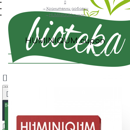
Хранителни добавки
HUMINIQUM сироп
HUMINIQUM сироп
Menu
Всички
Всички