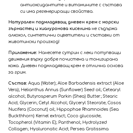
антиоксидантите и витамините с състава
си има регенериращи свойства.
Натурален подмладяващ дневен крем с морски
зърнастец и хиалуронова киселина
не съдържа
алкохол, синтетични оцветители и съставки от
животински произход!
Приложение:
Нанесете сутрин с леки потупващи
движения върху добре почистена и тонизирана
кожа. Дневен подмладяващ крем е отлична основа
за грим.
Състав:
Aqua (Water); Aloe Barbadensis extract (Aloe
Vera); Helianthus Annus (Sunflower) Seed oil; Cetearyl
alcohol; Butyrosperum Parkin (Shea) Butter; Stearic
Acid, Glycerin; Cetyl Alcohol; Glyceryl Steorate; Cosos
Nucifera (Coconut) oil; Hippophae Rhamnoides (Sea
Buckthhorn) Kernel extract; Coco glucoside;
Tocopherol (Vitamin E); Panthenol; Hydrolyzed
Collagen; Hyaluronatic Acid; Persea Gratissima