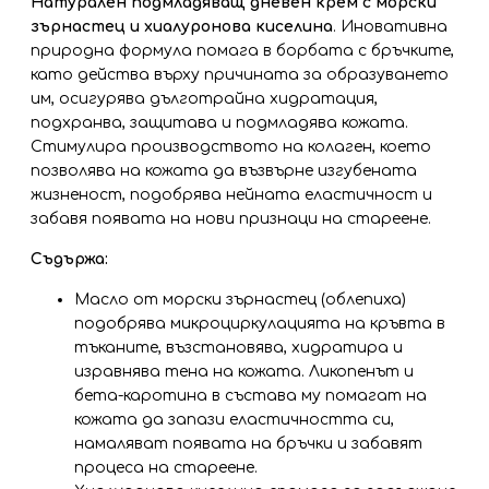
Натурален подмладяващ дневен крем с морски
зърнастец и хиалуронова киселина
. Иновативна
природна формула помага в борбата с бръчките,
като действа върху причината за образуването
им, осигурява дълготрайна хидратация,
подхранва, защитава и подмладява кожата.
Стимулира производството на колаген, което
позволява на кожата да възвърне изгубената
жизненост, подобрява нейната еластичност и
забавя появата на нови признаци на стареене.
Съдържа:
Масло от морски зърнастец (облепиха)
подобрява микроциркулацията на кръвта в
тъканите, възстановява, хидратира и
изравнява тена на кожата. Ликопенът и
бета-каротина в състава му помагат на
кожата да запази еластичността си,
намаляват появата на бръчки и забавят
процеса на стареене.