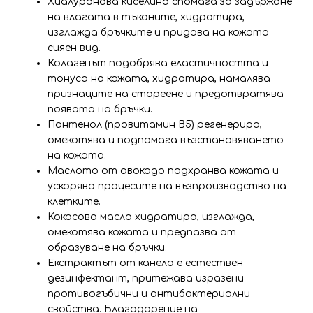
Хиалуронова киселина спомага за задържане
на влагата в тъканите, хидратира,
изглажда бръчките и придава на кожата
сияен вид.
Колагенът подобрява еластичността и
тонуса на кожата, хидратира, намалява
признаците на стареене и предотвратява
появата на бръчки.
Пантенол (провитамин B5) регенерира,
омекотява и подпомага възстановяването
на кожата.
Маслото от авокадо подхранва кожата и
ускорява процесите на възпроизводство на
клетките.
Кокосово масло хидратира, изглажда,
омекотява кожата и предпазва от
образуване на бръчки.
Екстрактът от канела е естествен
дезинфектант, притежава изразени
противогъбични и антибактериални
свойства. Благодарение на