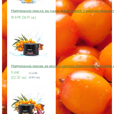
Натурално масло за лице, тяло и коса с морски зърна
18.87€ (36.91 лв.)
Натурална маска за коса с морски зърнастец, колаген 
11.41€
14.27€
(22.32 лв.)
(27.91 лв.)