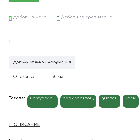
Добави в желани
Добави за сравняване
Допълнителна информация
Опаковка
50 мл.
Тагове:
натурален
подмладяващ
дневен
крем
ОПИСАНИЕ