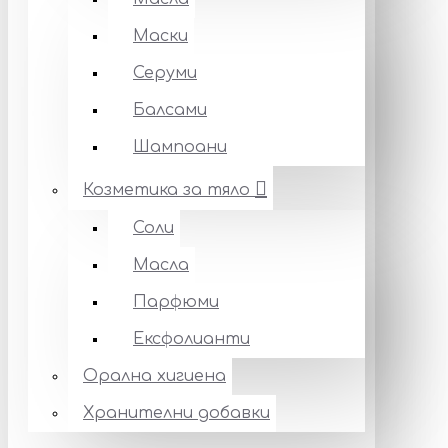
Маски
Серуми
Балсами
Шампоани
Козметика за тяло
Соли
Масла
Парфюми
Ексфолианти
Орална хигиена
Хранителни добавки