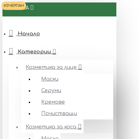
ИЗЧЕРПАН
БИОТЕКА
Начало
Категории
Козметика за лице
Маски
Серуми
Кремове
Почистващи
Козметика за коса
Масла