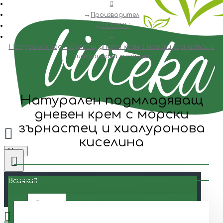
Производител
BIO2YOU
Натурален подмладяващ дневен крем с морски зърнастец и
хиалуронова киселина
Натурален подмладяващ
дневен крем с морски
зърнастец и хиалуронова
киселина
Menu
Всички
Всички