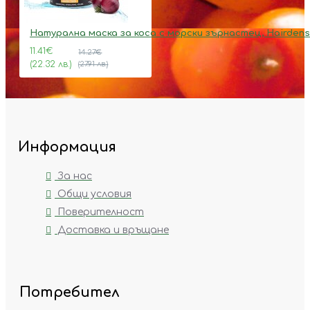
Натурална маска за коса с морски зърнастец, Hairdens
11.41€
14.27€
(22.32 лв.)
(27.91 лв.)
Информация
За нас
Общи условия
Поверителност
Доставка и връщане
Потребител