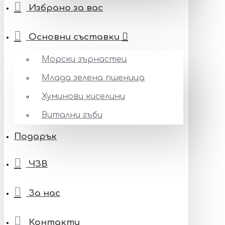
Избрано за вас
Основни съставки
Морски зърнастец
Млада зелена пшеница
Хуминови киселини
Витални гъби
Подарък
ЧЗВ
За нас
Контакти