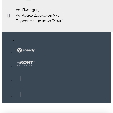
гр. Пловдив,
ул. Райко Даскалов №8
Търговски център "Хали"
Изр