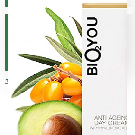
Коса
Вашата количка е празна!
Лице
Орална хигиена
Тяло
Хранителни добавки
Подарък