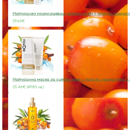
Натурален подмладяващ дневен крем с морски зърнаст
29.60€
Натурална маска за сияйна кожа с морски зърнастец и
25.46€ (49.80 лв.)