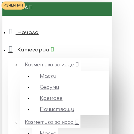
ИЗЧЕРПАН
БИОТЕКА
Начало
Категории
Козметика за лице
Маски
Серуми
Кремове
Почистващи
Козметика за коса
Масла