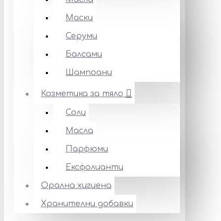
Маски
Серуми
Балсами
Шампоани
Козметика за тяло
Соли
Масла
Парфюми
Ексфолианти
Орална хигиена
Хранителни добавки