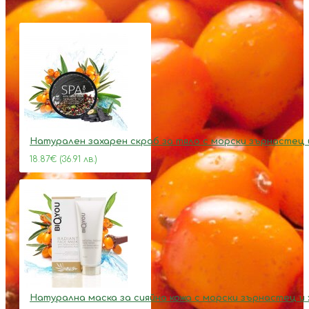
Натурален захарен скраб за тяло с морски зърнастец и
18.87€ (36.91 лв.)
Натурална маска за сияйна кожа с морски зърнастец и