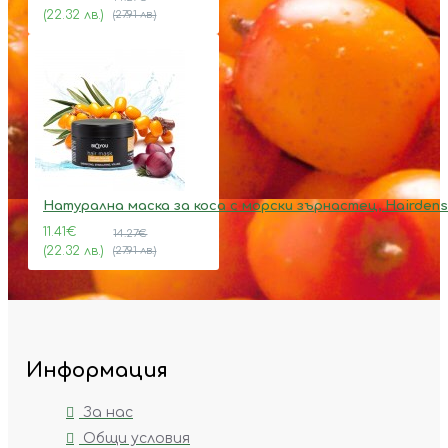
(22.32 лв.)
(27.91 лв.)
Натурална маска за коса с морски зърнастец, Hairdens
11.41€
14.27€
(22.32 лв.)
(27.91 лв.)
Информация
За нас
Общи условия