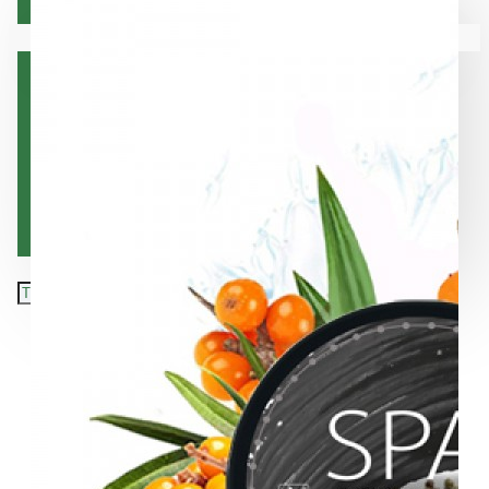
Коса
Вашата количка е празна!
Лице
Орална хигиена
Тяло
Хранителни добавки
Подарък