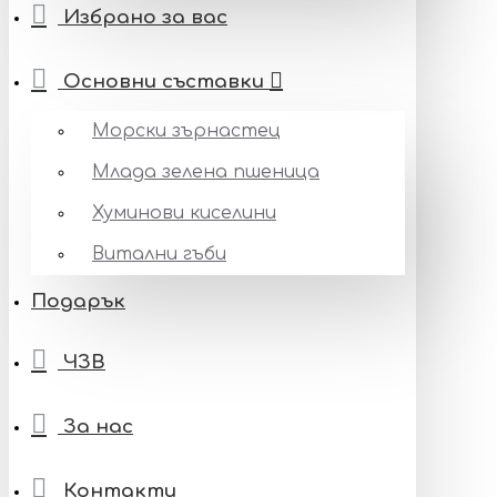
Избрано за вас
Основни съставки
Морски зърнастец
Млада зелена пшеница
Хуминови киселини
Витални гъби
Подарък
ЧЗВ
За нас
Контакти