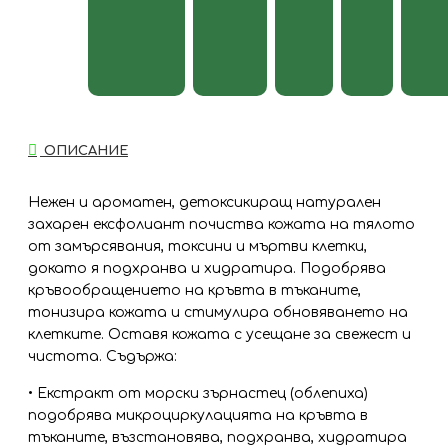
ОПИСАНИЕ
Нежен и ароматен, детоксикиращ натурален
захарен ексфолиант почиства кожата на тялото
от замърсявания, токсини и мъртви клетки,
докато я подхранва и хидратира. Подобрява
кръвообращението на кръвта в тъканите,
тонизира кожата и стимулира обновяването на
клетките. Оставя кожата с усещане за свежест и
чистота. Съдържа:
• Екстракт от морски зърнастец (облепиха)
подобрява микроциркулацията на кръвта в
тъканите, възстановява, подхранва, хидратира