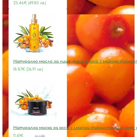
25.46€ (49.80 лв.)
Натурално масло за лице, тяло и коса с морски зърна
18.87€ (36.91 лв.)
Натурална маска за коса с морски зърнастец, колаген 
11.41€
14.27€