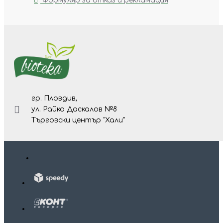
Формуляр за отказ и рекламация
гр. Пловдив,
ул. Райко Даскалов №8
Търговски център "Хали"
Изр