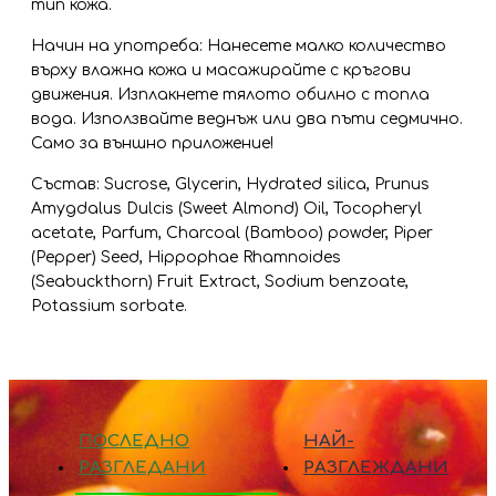
тип кожа.
Начин на употреба: Нанесете малко количество
върху влажна кожа и масажирайте с кръгови
движения. Изплакнете тялото обилно с топла
вода. Използвайте веднъж или два пъти седмично.
Само за външно приложение!
Състав: Sucrose, Glycerin, Hydrated silica, Prunus
Amygdalus Dulcis (Sweet Almond) Oil, Tocopheryl
acetate, Parfum, Charcoal (Bamboo) powder, Piper
(Pepper) Seed, Hippophae Rhamnoides
(Seabuckthorn) Fruit Extract, Sodium benzoate,
Potassium sorbate.
ПОСЛЕДНО
НАЙ-
РАЗГЛЕДАНИ
РАЗГЛЕЖДАНИ