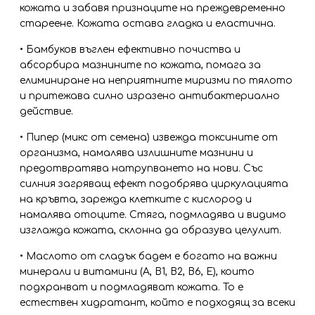
кожата и забавя признаците на преждевременно
стареене. Кожата остава гладка и еластична.
• Бамбуков въглен ефективно почиства и
абсорбира мазнините по кожата, помага за
елиминиране на неприятните миризми по тялото
и притежава силно изразено антибактериално
действие.
• Пипер (микс от семена) извежда токсините от
организма, намалява излишните мазнини и
предотвратява натрупването на нови. Със
силния загряващ ефект подобрява циркулацията
на кръвта, зарежда клетките с кислород и
намалява отоците. Стяга, подмладява и видимо
изглажда кожата, склонна да образува целулит.
• Маслото от сладък бадем е богато на важни
минерали и витамини (А, В1, В2, В6, Е), които
подхранват и подмладяват кожата. То е
естествен хидратант, който е подходящ за всеки