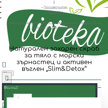
Производител
BIO2YOU
Натурален захарен скраб за тяло с морски зърнастец и
активен въглен „Slim&Detox”
Натурален захарен скраб
за тяло с морски
зърнастец и активен
въглен „Slim&Detox”
Menu
Всички
Всички