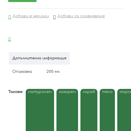
Добави в желани
Добави за сравняване
Допълнителна информация
Опаковка
200 мл.
Тагове:
натурален
захарен
скраб
тяло
морс