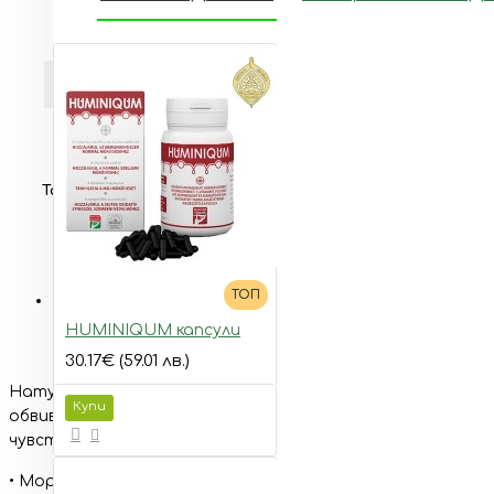
ДОПЪЛНИТЕЛНА ИНФОРМАЦИЯ
Опаковка
100 мл.
Тагове:
натурална
тоалетна
вода
за
тяло
ТОП
ОПИСАНИЕ
HUMINIQUM капсули
30.17€ (59.01 лв.)
Натурална тоалетна вода за тяло, съчетаваща екзоти
Купи
обвива тялото във воал от чувственост. Оставя кожата
чувствителна, деликатна и суха. Съдържа:
• Морски зърнастец (облепиха) е мултивитаминен еликс