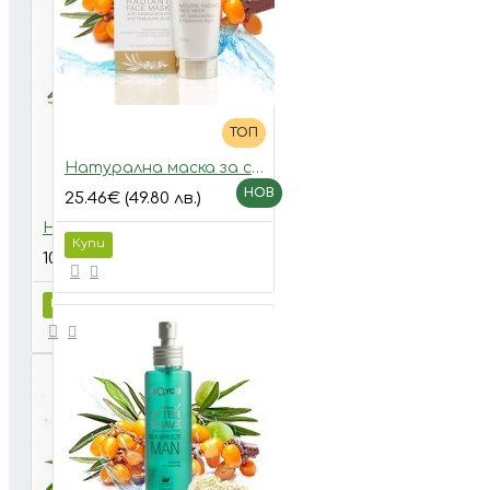
ТОП
Натурална маска за сияйна кожа с морски зърнастец и хиалуронова киселина
НОВ
25.46€ (49.80 лв.)
Натурална тоалетна вода за тяло с морски зърнастец и аромат на зелена ябълка
Купи
10.17€
Купи