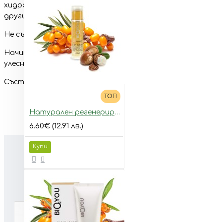
хидратира кожата. Забавя стареенето на кожата и въз
други).
Не съдържа продукти от животински продукти, не е те
Начин на приложение: Напръскайте тялото след вана или 
улесните проникването в кожата.
Състав: Aqua, Hippophae Rhamnoides extract, Parfum, Sodi
ТОП
Натурален регенериращ балсам за устни с морски зърнастец и хиалуронова киселина
6.60€ (12.91 лв.)
Купи
PEOPLE ALSO BOUGHT