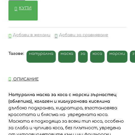
КУПИ
Добави в желани
Добави за сравняване
Тагове:
натурална
маска
за
коса
морски
з
ОПИСАНИЕ
Натурална маска за коса с морски зърнастец
(облепиха), колаген и хиалуронова киселина
дълбоко подхранва, хидратира, възстановява
красотата и блясъка на увредената коса.
Маската е подходяща за всеки тип коса, особено
за слаба и чуплива коса, без плътност, увредена
от ултравиолетовите лъчи или фризьорски