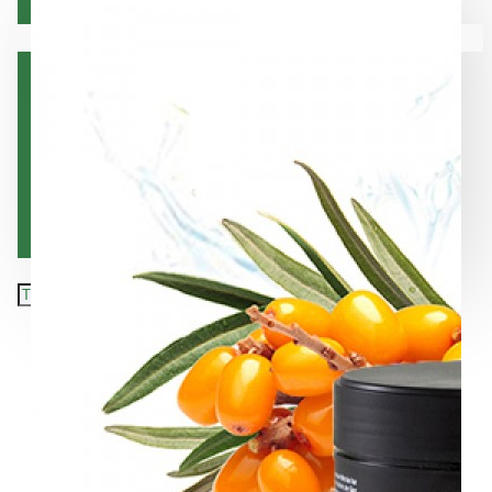
Коса
Вашата количка е празна!
Лице
Орална хигиена
Тяло
Хранителни добавки
Подарък