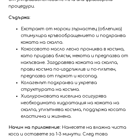
процедури.
Съдържа:
Екстракт от морски зърнастец (облепиха)
стимулира кръвообращението и подхранва
кожата на скалпа.
Кокосовото масло лесно прониква в косъма,
като придава блясък, мекота и предпазва от
накъсване. Заздравява кожата на скалпа,
прави косъма по-издръжлив и по-плътен,
предпазва от пърхот и косопад.
Колагенът подхранва и укрепва
структурата на косъма.
Хиалуроновата киселина осигурява
необходимата хидратация на кожата на
скалпа, уплътнява косъма, пoддъpжа косата
eластична и жизнeна.
Начин на приложение:
Нанесете на влажна чиста
коса и оставете за 1-3 минути. След това