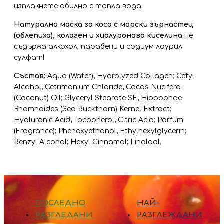
изплакнете обилно с топла вода.
Натурална маска за коса с морски зърнастец
(облепиха), колаген и хиалуронова киселина
не
съдържа алкохол, парабени и содиум лаурил
сулфат!
Състав:
Aqua (Water); Hydrolyzed Collagen; Cetyl
Alcohol; Cetrimonium Chloride; Cocos Nucifera
(Coconut) Oil; Glyceryl Stearate SE; Hippophae
Rhamnoides (Sea Buckthorn) Kernel Extract;
Hyaluronic Acid; Tocopherol; Citric Acid; Parfum
(Fragrance); Phenoxyethanol; Ethylhexylglycerin;
Benzyl Alcohol; Hexyl Cinnamal; Linalool.
ПОСЛЕДНО
НАЙ-
РАЗГЛЕДАНИ
РАЗГЛЕЖДАНИ