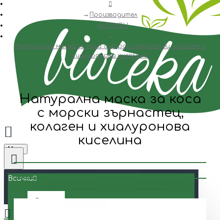
Производител
BIO2YOU
Натурална маска за коса с морски зърнастец, колаген и
хиалуронова киселина
Натурална маска за коса
с морски зърнастец,
колаген и хиалуронова
киселина
Menu
Всички
Всички