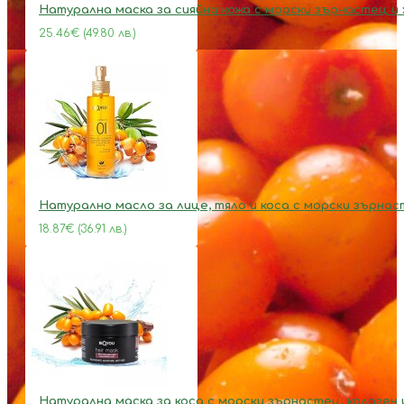
Натурална маска за сияйна кожа с морски зърнастец и
25.46€ (49.80 лв.)
Натурално масло за лице, тяло и коса с морски зърна
18.87€ (36.91 лв.)
Натурална маска за коса с морски зърнастец, колаген 