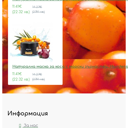
11.41€
14.27€
(22.32 лв.)
(27.91 лв.)
Натурална маска за коса с морски зърнастец, Hairdens
11.41€
14.27€
(22.32 лв.)
(27.91 лв.)
Информация
За нас