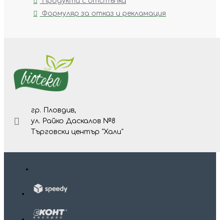
Продукти с отстъпка
Формуляр за отказ и рекламация
гр. Пловдив,
ул. Райко Даскалов №8
Търговски център "Хали"
Изр