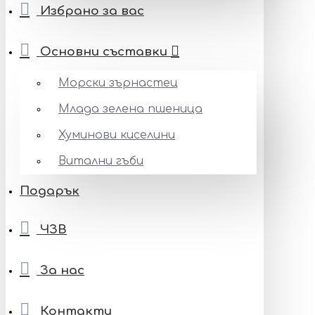
Избрано за вас
Основни съставки
Морски зърнастец
Млада зелена пшеница
Хуминови киселини
Витални гъби
Подарък
ЧЗВ
За нас
Контакти