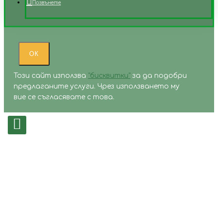
Позвънете
ОК
Този сайт използва
"бисквитки"
за да подобри
предлаганите услуги. Чрез използването му
вие се съгласявате с това.