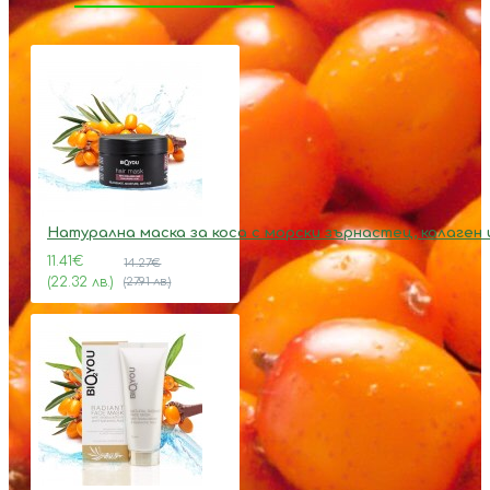
Натурална маска за коса с морски зърнастец, колаген 
11.41€
14.27€
(22.32 лв.)
(27.91 лв.)