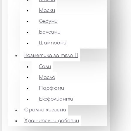
Маски
Серуми
Балсами
Шампоани
Козметика за тяло
Соли
Масла
Парфюми
Ексфолианти
Орална хигиена
Хранителни добавки