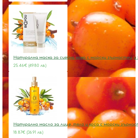
Натурална маска за сияйна кожа с морски зърнастец и
25.46€ (49.80 лв.)
Натурално масло за лице, тяло и коса с морски зърна
18.87€ (36.91 лв.)