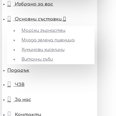
Избрано за вас
Основни съставки
Морски зърнастец
Млада зелена пшеница
Хуминови киселини
Витални гъби
Подарък
ЧЗВ
За нас
Контакти