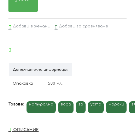
Добави в желани
Добави за сравняване
Допълнителна информация
Опаковка
500 мл.
Тагове:
натурална
вода
за
уста
морски
з
ОПИСАНИЕ