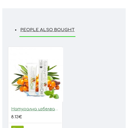
PEOPLE ALSO BOUGHT
Натурална избелваща паста за зъби с морски зърнастец, ментово масло и екстракт от градински чай
8.13€