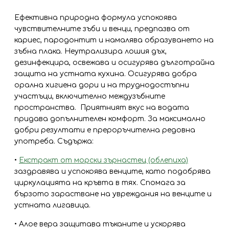
Ефективна природна формула успокоява
чувствителните зъби и венци, предпазва от
кариес, пародонтит и намалява образуването на
зъбна плака. Неутрализира лошия дъх,
дезинфекцира, освежава и осигурява дълготрайна
защита на устната кухина. Осигурява добра
орална хигиена дори и на труднодостъпни
участъци, включително междузъбните
пространства. Приятният вкус на водата
придава допълнителен комфорт. За максимално
добри резултати е прероръчителна редовна
употреба. Съдържа:
•
Екстракт от морски зърнастец (облепиха)
заздравява и успокоява венците, като подобрява
циркулацията на кръвта в тях. Спомага за
бързото зарастване на увреждания на венците и
устната лигавица.
• Алое вера защитава тъканите и ускорява