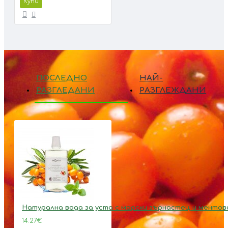
Купи
ПОСЛЕДНО
НАЙ-
РАЗГЛЕДАНИ
РАЗГЛЕЖДАНИ
Натурална вода за уста с морски зърнастец и ментов
14.27€