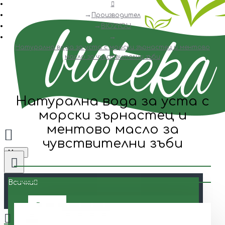
Производител
BIO2YOU
Натурална вода за уста с морски зърнастец и ментово
масло за чувствителни зъби
Натурална вода за уста с
морски зърнастец и
ментово масло за
чувствителни зъби
Menu
Всички
Всички