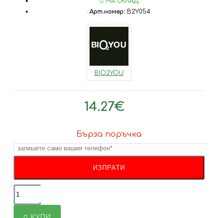
НА СКЛАД
Арт.номер:
B2Y054
BIO2YOU
14.27€
Бърза поръчка
КУПИ