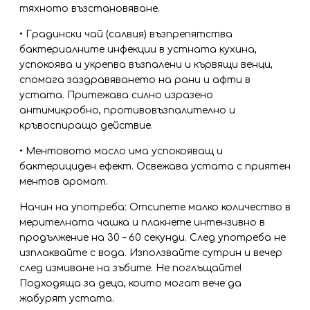
тяхното възстановяване.
• Градински чай (салвия) възпрепятства
бактериалните инфекции в устната кухина,
успокоява и укрепва възпалени и кървящи венци,
спомага заздравяването на рани и афти в
устата. Притежава силно изразено
антимикробно, противовъзпалително и
кръвоспиращо действие.
• Ментовото масло има успокояващ и
бактерициден ефект. Освежава устата с приятен
ментов аромат.
Начин на употреба: Отсипете малко количество в
мерителната чашка и плакнете интензивно в
продължение на 30 – 60 секунди. След употреба не
изплаквайте с вода. Използвайте сутрин и вечер
след измиване на зъбите. Не поглъщайте!
Подходяща за деца, които могат вече да
жабурят устата.