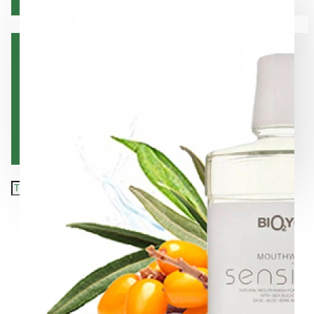
Коса
Вашата количка е празна!
Лице
Орална хигиена
Тяло
Хранителни добавки
Подарък