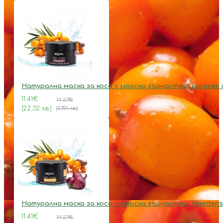
Натурална маска за коса с морски зърнастец, колаген 
11.41€
14.27€
(22.32 лв.)
(27.91 лв.)
Натурална маска за коса с морски зърнастец, Hairdens
11.41€
14.27€