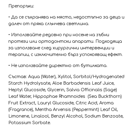
Препоръки:
• Да се съхранява на място, недостъпно за деца и
далеч от пряка слънчева светлина.
• Използвайте редовно при носене на зъбни
протези или ортодонтски апарати. Подходяща
за използване след хирургични интервенции и
терапии, с изключително бърз успокояващ ефект.
• Не използвайте директно от бутилката.
Състав: Aqua (Water), Xylitol, Sorbitol/Hydrogenated
Starch Hydrolysate, Aloe Barbadensis Leaf Juice,
Heptyl Glucoside, Glycerin, Salvia Officinalis (Sage)
Leaf Water, Hippophae Rhamnoides (Sea Buckthorn)
Fruit Extract, Lauryl Glucoside, Citric Acid, Aroma
(Fragrance), Mentha Arvensis (Peppermint) Leaf Oil,
Limonene, Linalool, Benzyl Alcohol, Sodium Benzoate,
Potassium Sorbate.