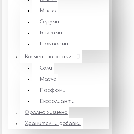
Маски
Серуми
Балсами
Шампоани
Козметика за тяло
Соли
Масла
Парфюми
Ексфолианти
Орална хигиена
Хранителни добавки