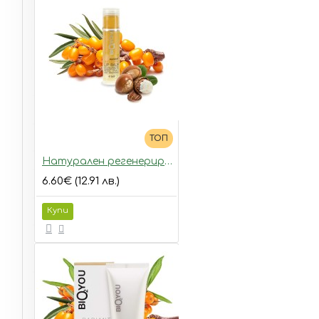
ТОП
Натурален регенериращ балсам за устни с морски зърнастец и хиалуронова киселина
6.60€ (12.91 лв.)
Купи