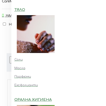
CareMedica
ТЯЛО
НАЛИЧНОСТ
На склад
Изчерпан
Продукти, добавени за сравняване:
Соли
Сортирай по:
Покажи:
Масла
Парфюми
Ексфолианти
ОРАЛНА ХИГИЕНА