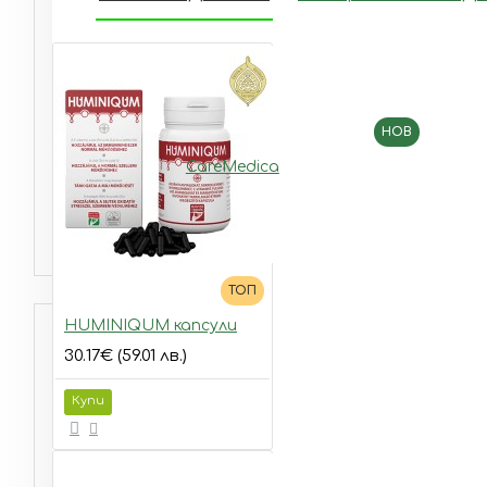
НОВ
CareMedica
Дневен крем за нормална към
смесена кожа с витални гъби
32.67€ (63.90 лв.)
ТОП
HUMINIQUM капсули
30.17€ (59.01 лв.)
Купи