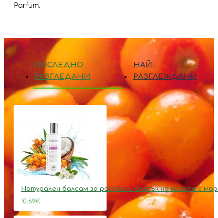
Parfum.
ПОСЛЕДНО
НАЙ-
РАЗГЛЕДАНИ
РАЗГЛЕЖДАНИ
Натурален балсам за растеж и блясък на косата с мо
10.69€