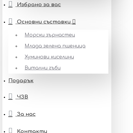
Избрано за вас
Основни съставки
Морски зърнастец
Млада зелена пшеница
Хуминови киселини
Витални гъби
Подарък
ЧЗВ
За нас
Контакти