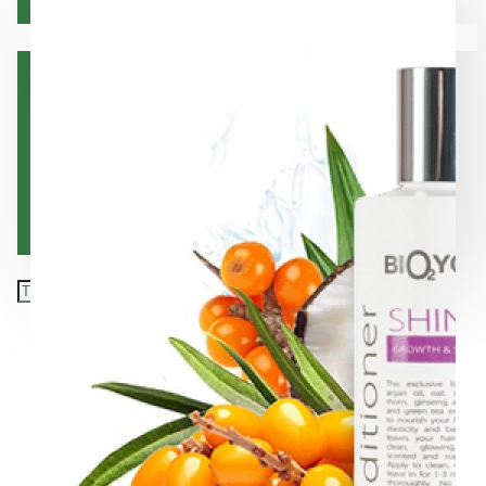
Коса
Вашата количка е празна!
Лице
Орална хигиена
Тяло
Хранителни добавки
Подарък