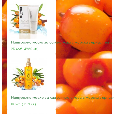
Натурална маска за сияйна кожа с морски зърнастец и
25.46€ (49.80 лв.)
Натурално масло за лице, тяло и коса с морски зърна
18.87€ (36.91 лв.)