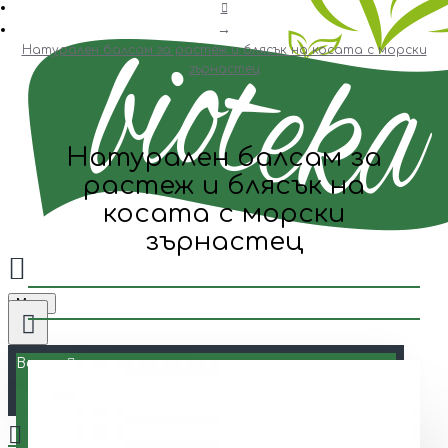
Натурален балсам за растеж и блясък на косата с морски
зърнастец
Натурален балсам за
растеж и блясък на
косата с морски
зърнастец
Menu
Всички
Всички