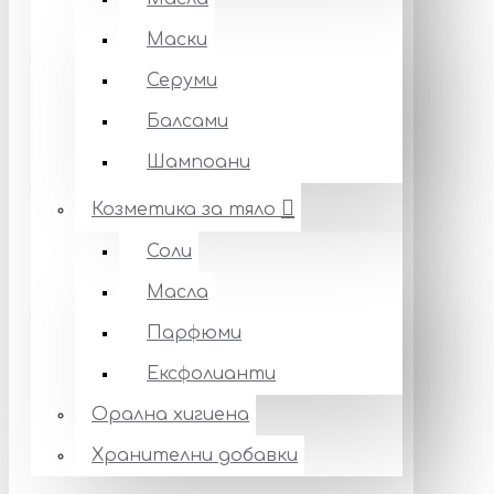
Маски
Серуми
Балсами
Шампоани
Козметика за тяло
Соли
Масла
Парфюми
Ексфолианти
Орална хигиена
Хранителни добавки