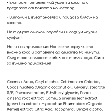
• Екстракт от зелен чай укрепва косата и
предпазва от появата на косопад.
• Витамин Е възстановява и придава блясък на
косата.
Не съдържа алкохол, парабени и содиум лаурил
сулфат!
Начин на приложение: Нанесете върху чиста
влажна коса и оставете да действа 1-3 минути.
След това изплакнете обилно с топла вода. Само
за външно приложение!
Състав: Aqua, Cetyl alcohol, Cetrimonium Chloride,
Cocos nucifera (Organic coconut oil), Glyceryl stearate
S/E, Phenoxyethalon, Ethylhexylglyxerin, Panax
ginseng root extract, Camellia sinensis leaf extract
(green tea extract), Hippophae Rhamnoides (Organic
Kernel) extract, Citric Acid, Tocopherol, Benzyl alcohol,