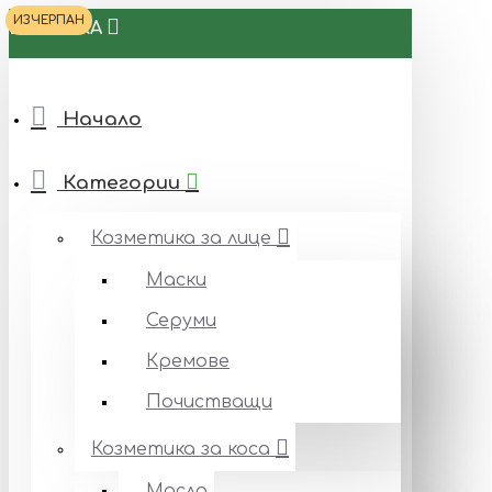
ИЗЧЕРПАН
БИОТЕКА
Начало
Категории
Козметика за лице
Маски
Серуми
Кремове
Почистващи
Козметика за коса
Масла