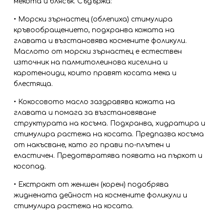
мекота и блясък. Съдържа:
• Морски зърнастец (облепиха) стимулира
кръвообращението, подхранва кожата на
главата и възстановява космените фоликули.
Маслото от морски зърнастец е естествен
източник на палмитолеинова киселина и
каротеноиди, които правят косата мека и
блестяща.
• Кокосовото масло заздравява кожата на
главата и помага за възстановяване
структурата на косъма. Подхранва, хидратира и
стимулира растежа на косата. Предпазва косъма
от накъсване, като го прави по-плътен и
еластичен. Предотвратява появата на пърхот и
косопад.
• Екстракт от женшен (корен) подобрява
жиднената дейност на космените фоликули и
стимулира растежа на косата.