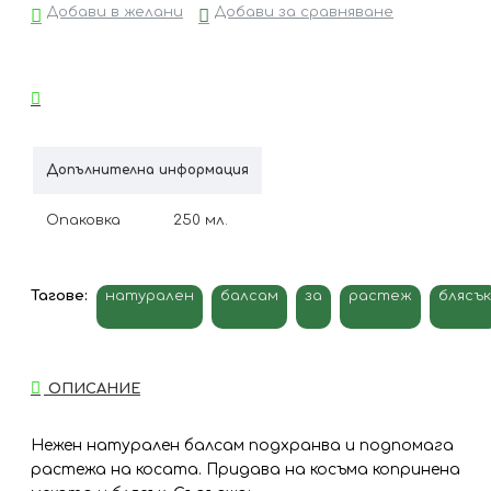
Добави в желани
Добави за сравняване
Допълнителна информация
Опаковка
250 мл.
Тагове:
натурален
балсам
за
растеж
блясък
ОПИСАНИЕ
Нежен натурален балсам подхранва и подпомага
растежа на косата. Придава на косъма копринена